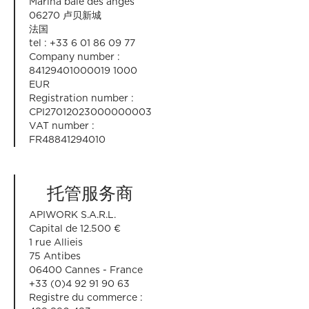
Marina baie des anges
06270 卢贝新城
法国
tel : +33 6 01 86 09 77
Company number :
84129401000019 1000
EUR
Registration number :
CPI27012023000000003
VAT number :
FR48841294010
托管服务商
APIWORK S.A.R.L.
Capital de 12.500 €
1 rue Allieis
75 Antibes
06400 Cannes - France
+33 (0)4 92 91 90 63
Registre du commerce :