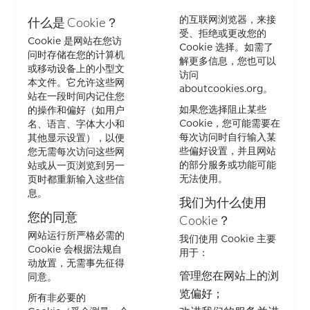
什么是 Cookie？
的互联网浏览器，来接
受、拒绝或更改您的
Cookie 是网站在您访
Cookie 选择。如需了
问时存储在您的计算机
解更多信息，您也可以
或移动设备上的小型文
访问
本文件。它允许这些网
aboutcookies.org
。
站在一段时间内记住您
如果您选择阻止某些
的操作和偏好（如用户
Cookie，您可能需要在
名、语言、字体大小和
每次访问时自行输入某
其他显示设置），以便
些偏好设置，并且网站
您无需每次访问这些网
的部分服务或功能可能
站或从一页浏览到另一
无法使用。
页时都重新输入这些信
息。
我们为什么使用
您的同意
Cookie？
网站运行所严格必需的
我们使用 Cookie 主要
Cookie 会根据法规自
用于：
动放置，无需事先征得
管理您在网站上的浏
同意。
览偏好；
所有非必要的